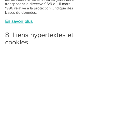
transposant la directive 96/9 du 11 mars
1996 relative à la protection juridique des
bases de données.
En savoir plus
.
8. Liens hypertextes et
cookies
Le site
https://www.formesetcouleurs-
perigny.fr/
contient un certain nombre de
liens hypertextes vers d’autres sites, mis en
place avec l’autorisation de Jacques
Caron. Cependant, Jacques Caron n’a pas
la possibilité de vérifier le contenu des sites
ainsi visités, et n’assumera en conséquence
aucune responsabilité de ce fait.
La navigation sur le site
https://www.formesetcouleurs-perigny.fr/
est susceptible de provoquer l’installation
de cookie(s) sur l’ordinateur de l’utilisateur.
Un cookie est un fichier de petite taille, qui
ne permet pas l’identification de l’utilisateur,
mais qui enregistre des informations